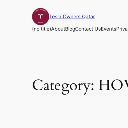
Skip
to
Tesla Owners Qatar
content
(no title)
About
Blog
Contact Us
Events
Priva
Category:
HO