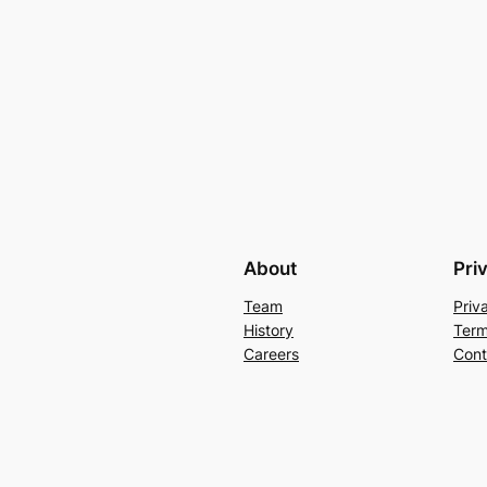
About
Pri
Team
Priv
History
Term
Careers
Cont