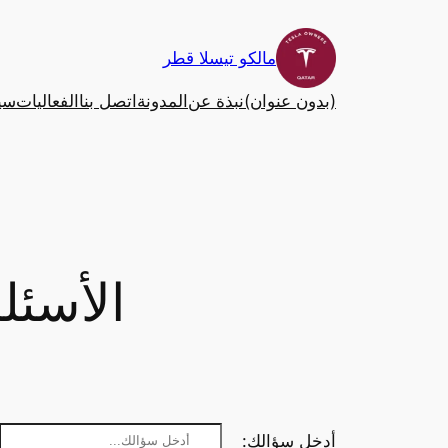
تخطى
إلى
مالكو تيسلا قطر
المحتوى
(بدون عنوان)
نبذة عن
المدونة
اتصل بنا
الفعاليات
سي
الأسئل
أدخل سؤالك: